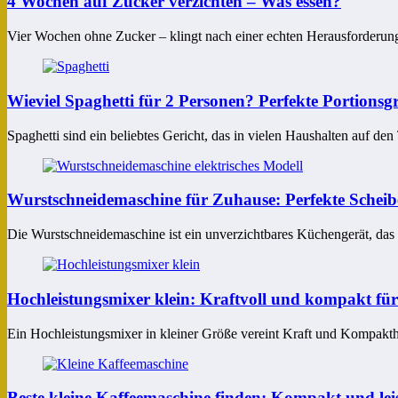
4 Wochen auf Zucker verzichten – Was essen?
Vier Wochen ohne Zucker – klingt nach einer echten Herausforderun
Wieviel Spaghetti für 2 Personen? Perfekte Portionsg
Spaghetti sind ein beliebtes Gericht, das in vielen Haushalten auf d
Wurstschneidemaschine für Zuhause: Perfekte Scheib
Die Wurstschneidemaschine ist ein unverzichtbares Küchengerät, das
Hochleistungsmixer klein: Kraftvoll und kompakt für
Ein Hochleistungsmixer in kleiner Größe vereint Kraft und Kompakthe
Beste kleine Kaffeemaschine finden: Kompakt und leist