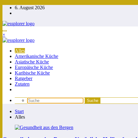
Zum
6. August 2026
Inhalt
springen
×
Alles
Amerikanische Küche
Asiatische Küche
Europäische Küche
Karibische Küche
Ratgeber
Zutaten
Start
Alles