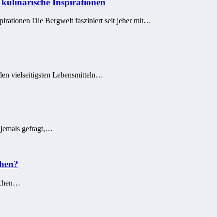
kulinarische Inspirationen
irationen Die Bergwelt fasziniert seit jeher mit…
den vielseitigsten Lebensmitteln…
h jemals gefragt,…
chen?
aschen…