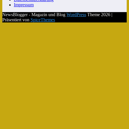
Impressum
NewsBlogger - Magazin und Blog
WordPress
Theme 2026 |
Präsentiert von
SpiceThemes