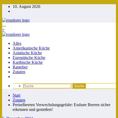
Zum
10. August 2026
Inhalt
springen
×
Alles
Amerikanische Küche
Asiatische Küche
Europäische Küche
Karibische Küche
Ratgeber
Zutaten
Start
Zutaten
Preiselbeeren Verwechslungsgefahr: Essbare Beeren sicher
erkennen und genießen!