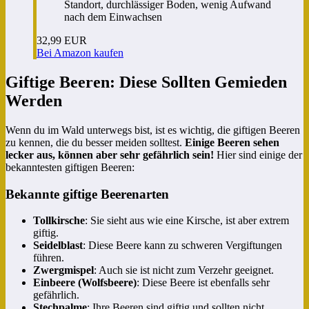
Standort, durchlässiger Boden, wenig Aufwand
nach dem Einwachsen
32,99 EUR
Bei Amazon kaufen
Giftige Beeren: Diese Sollten Gemieden
Werden
Wenn du im Wald unterwegs bist, ist es wichtig, die giftigen Beeren
zu kennen, die du besser meiden solltest.
Einige Beeren sehen
lecker aus, können aber sehr gefährlich sein!
Hier sind einige der
bekanntesten giftigen Beeren:
Bekannte giftige Beerenarten
Tollkirsche
: Sie sieht aus wie eine Kirsche, ist aber extrem
giftig.
Seidelblast
: Diese Beere kann zu schweren Vergiftungen
führen.
Zwergmispel
: Auch sie ist nicht zum Verzehr geeignet.
Einbeere (Wolfsbeere)
: Diese Beere ist ebenfalls sehr
gefährlich.
Stechpalme
: Ihre Beeren sind giftig und sollten nicht