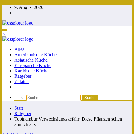
Zum
9. August 2026
Inhalt
springen
×
Alles
Amerikanische Küche
Asiatische Küche
Europäische Küche
Karibische Küche
Ratgeber
Zutaten
Start
Ratgeber
Topinambur Verwechslungsgefahr: Diese Pflanzen sehen
ähnlich aus