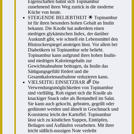
Eigenschaften bahnt sich Topinambur
zunehmend ihren Weg zurück in die moderne
Küche von heute.
STEIGENDE BELIEBTHEIT 🌟 Topinambur
ist für ihren besonders hohen Gehalt an Inulin
bekannt. Die Knolle hat außerdem einen
niedrigen glykämischen Index, der darüber
Auskunft gibt, wie schnell ein Lebensmittel den
Blutzuckerspiegel ansteigen lässt. Vor allem bei
Diabetikern ist Topinambur sehr beliebt.
Topinambur kann aufgrund ihres hohen Inulin-
und niedrigen Kaloriengehalts zur
Gewichtsabnahme beitragen, da Inulin das
Sättigungsgefühl fördert und die
Gesamtkalorienaufnahme reduzieren kann.
VIELSEITIG EINSETZBAR 🌈 Die
Verwendungsmöglichkeiten von Topinambur
sind vielfältig. Roh eignet sich die Knolle als
knackiger Snack oder als Bestandteil im Salat.
Sie kann auch gekocht, gebraten, gegrillt oder
gedünstet werden und ähnelt in Geschmack und
Konsistenz leicht der Kartoffel. Topinambur
lässt sich zu köstlichen Suppen, Eintöpfen,
Beilagen und Aufläufen verarbeiten. Mit ihrer
leicht süßlich-nussigen Note verleiht