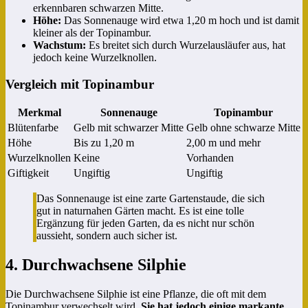
erkennbaren schwarzen Mitte.
Höhe:
Das Sonnenauge wird etwa 1,20 m hoch und ist damit
kleiner als der Topinambur.
Wachstum:
Es breitet sich durch Wurzelausläufer aus, hat
jedoch keine Wurzelknollen.
Vergleich mit Topinambur
Merkmal
Sonnenauge
Topinambur
Blütenfarbe
Gelb mit schwarzer Mitte
Gelb ohne schwarze Mitte
Höhe
Bis zu 1,20 m
2,00 m und mehr
Wurzelknollen
Keine
Vorhanden
Giftigkeit
Ungiftig
Ungiftig
Das Sonnenauge ist eine zarte Gartenstaude, die sich
gut in naturnahen Gärten macht. Es ist eine tolle
Ergänzung für jeden Garten, da es nicht nur schön
aussieht, sondern auch sicher ist.
4. Durchwachsene Silphie
Die Durchwachsene Silphie ist eine Pflanze, die oft mit dem
Topinambur verwechselt wird.
Sie hat jedoch einige markante