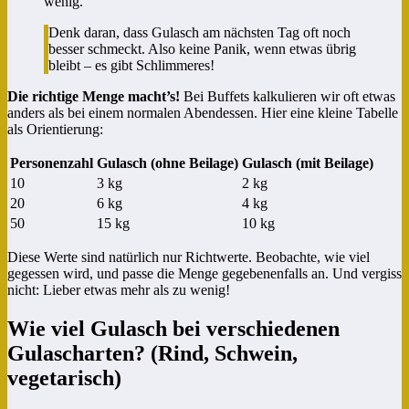
wenig.
Denk daran, dass Gulasch am nächsten Tag oft noch
besser schmeckt. Also keine Panik, wenn etwas übrig
bleibt – es gibt Schlimmeres!
Die richtige Menge macht’s!
Bei Buffets kalkulieren wir oft etwas
anders als bei einem normalen Abendessen. Hier eine kleine Tabelle
als Orientierung:
Personenzahl
Gulasch (ohne Beilage)
Gulasch (mit Beilage)
10
3 kg
2 kg
20
6 kg
4 kg
50
15 kg
10 kg
Diese Werte sind natürlich nur Richtwerte. Beobachte, wie viel
gegessen wird, und passe die Menge gegebenenfalls an. Und vergiss
nicht: Lieber etwas mehr als zu wenig!
Wie viel Gulasch bei verschiedenen
Gulascharten? (Rind, Schwein,
vegetarisch)