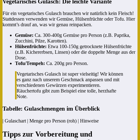
Vegetarisches Gulasch: Die leichte Variante
Für ein vegetarisches Gulasch brauchen wir natürlich kein Fleisch!
Stattdessen verwenden wir Gemüse, Hülsenfrüchte oder Tofu. Hier
kommt’s drauf an, was wir genau reinpacken.
Gemüse:
Ca. 300-400g Gemüse pro Person (z.B. Paprika,
Zucchini, Pilze, Karotten).
Hülsenfrüchte:
Etwa 100-150g getrocknete Hülsenfrüchte
(z.B. Kichererbsen, Linsen) oder die doppelte Menge aus der
Dose.
Tofu/Tempeh:
Ca. 200g pro Person.
Vegetarisches Gulasch ist super vielseitig! Wir können
es ganz nach unserem Geschmack anpassen und mit
verschiedenen Gewürzen experimentieren.
Räuchertofu gibt zum Beispiel eine tolle, herzhafte
Note.
Tabelle: Gulaschmengen im Überblick
| Gulaschart | Menge pro Person (roh) | Hinweise
Tipps zur Vorbereitung und