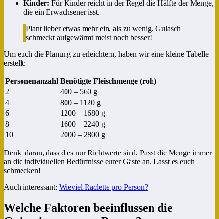
Kinder:
Für Kinder reicht in der Regel die Hälfte der Menge,
die ein Erwachsener isst.
Plant lieber etwas mehr ein, als zu wenig. Gulasch
schmeckt aufgewärmt meist noch besser!
Um euch die Planung zu erleichtern, haben wir eine kleine Tabelle
erstellt:
Personenanzahl
Benötigte Fleischmenge (roh)
2
400 – 560 g
4
800 – 1120 g
6
1200 – 1680 g
8
1600 – 2240 g
10
2000 – 2800 g
Denkt daran, dass dies nur Richtwerte sind. Passt die Menge immer
an die individuellen Bedürfnisse eurer Gäste an. Lasst es euch
schmecken!
Auch interessant:
Wieviel Raclette pro Person?
Welche Faktoren beeinflussen die