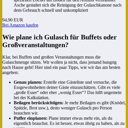
Asche gestaltet sich die Reinigung der Gulaschkanone nach
dem Gebrauch schnell und unkompliziert
94,90 EUR
Bei Amazon kaufen
Wie plane ich Gulasch für Buffets oder
Großveranstaltungen?
Klar, bei Buffets und großen Veranstaltungen muss die
Gulaschmenge sitzen. Wir wollen ja nicht, dass jemand hungrig
nach Hause geht! Hier sind ein paar Tipps, wie wir das am besten
angehen:
Genau planen:
Erstelle eine Gästeliste und versuche, die
Essgewohnheiten deiner Gäste einzuschätzen. Gibt es viele
„große Esser“ oder eher „wenig Esser“? Das hilft ungemein
bei der Kalkulation.
Beilagen berücksichtigen:
Je mehr Beilagen es gibt (Knödel,
Spätzle, Brot usw.), desto weniger Gulasch pro Person
brauchen wir.
Puffer einplanen:
Plane immer etwas mehr ein, als du
eigentlich brauchst. Es ist besser, etwas übrig zu haben, als zu