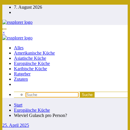
Zum
7. August 2026
Inhalt
springen
×
Alles
Amerikanische Küche
Asiatische Küche
Europäische Küche
Karibische Küche
Ratgeber
Zutaten
Start
Europäische Küche
Wieviel Gulasch pro Person?
25. April 2025