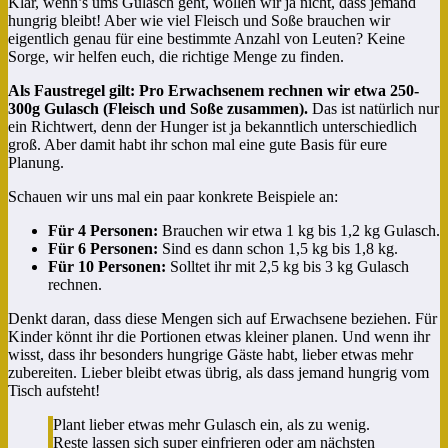
Klar, wenn’s ums Gulasch geht, wollen wir ja nicht, dass jemand
hungrig bleibt! Aber wie viel Fleisch und Soße brauchen wir
eigentlich genau für eine bestimmte Anzahl von Leuten? Keine
Sorge, wir helfen euch, die richtige Menge zu finden.
Als Faustregel gilt: Pro Erwachsenem rechnen wir etwa 250-
300g Gulasch (Fleisch und Soße zusammen).
Das ist natürlich nur
ein Richtwert, denn der Hunger ist ja bekanntlich unterschiedlich
groß. Aber damit habt ihr schon mal eine gute Basis für eure
Planung.
Schauen wir uns mal ein paar konkrete Beispiele an:
Für 4 Personen:
Brauchen wir etwa 1 kg bis 1,2 kg Gulasch.
Für 6 Personen:
Sind es dann schon 1,5 kg bis 1,8 kg.
Für 10 Personen:
Solltet ihr mit 2,5 kg bis 3 kg Gulasch
rechnen.
Denkt daran, dass diese Mengen sich auf Erwachsene beziehen. Für
Kinder könnt ihr die Portionen etwas kleiner planen. Und wenn ihr
wisst, dass ihr besonders hungrige Gäste habt, lieber etwas mehr
zubereiten. Lieber bleibt etwas übrig, als dass jemand hungrig vom
Tisch aufsteht!
Plant lieber etwas mehr Gulasch ein, als zu wenig.
Reste lassen sich super einfrieren oder am nächsten