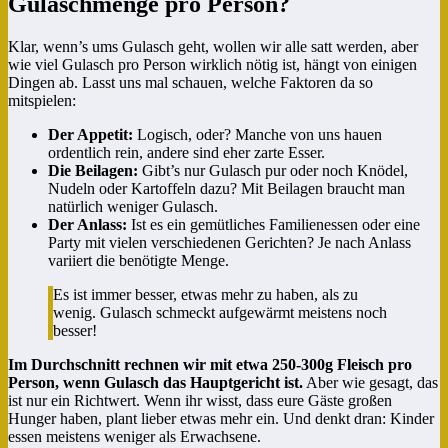
Gulaschmenge pro Person?
Klar, wenn’s ums Gulasch geht, wollen wir alle satt werden, aber
wie viel Gulasch pro Person wirklich nötig ist, hängt von einigen
Dingen ab. Lasst uns mal schauen, welche Faktoren da so
mitspielen:
Der Appetit:
Logisch, oder? Manche von uns hauen
ordentlich rein, andere sind eher zarte Esser.
Die Beilagen:
Gibt’s nur Gulasch pur oder noch Knödel,
Nudeln oder Kartoffeln dazu? Mit Beilagen braucht man
natürlich weniger Gulasch.
Der Anlass:
Ist es ein gemütliches Familienessen oder eine
Party mit vielen verschiedenen Gerichten? Je nach Anlass
variiert die benötigte Menge.
Es ist immer besser, etwas mehr zu haben, als zu
wenig. Gulasch schmeckt aufgewärmt meistens noch
besser!
Im Durchschnitt rechnen wir mit etwa 250-300g Fleisch pro
Person, wenn Gulasch das Hauptgericht ist.
Aber wie gesagt, das
ist nur ein Richtwert. Wenn ihr wisst, dass eure Gäste großen
Hunger haben, plant lieber etwas mehr ein. Und denkt dran: Kinder
essen meistens weniger als Erwachsene.