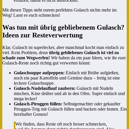
erhitzen, damit es nicht austrocknet.
Mit diesen Tipps steht eurem perfekten Gulasch nichts mehr im
Weg! Lasst es euch schmecken!
Was tun mit übrig gebliebenem Gulasch?
Ideen zur Resteverwertung
Klar, Gulasch ist superlecker, aber manchmal kocht man einfach zu
viel. Kein Problem, denn
übrig gebliebenes Gulasch ist viel zu
schade zum Wegwerfen!
Wir haben da ein paar Ideen, wie ihr eure
Gulasch-Reste noch richtig gut verwerten könnt:
Gulaschsuppe aufpeppen:
Einfach mit Brühe aufgießen,
noch ein paar Kartoffeln und Gemüse dazu – fertig ist eine
leckere Gulaschsuppe.
Gulasch-Nudelauflauf zaubern:
Gulasch mit Nudeln
mischen, Käse drüber und ab in den Ofen. Super einfach und
mega lecker!
Gulasch-Piroggen füllen:
Selbstgemachter oder gekaufter
Piroggen-Teig mit Gulasch füllen und backen oder braten. Ein
herzhafter Genuss!
Wir finden, dass Reste oft noch besser schmecken,