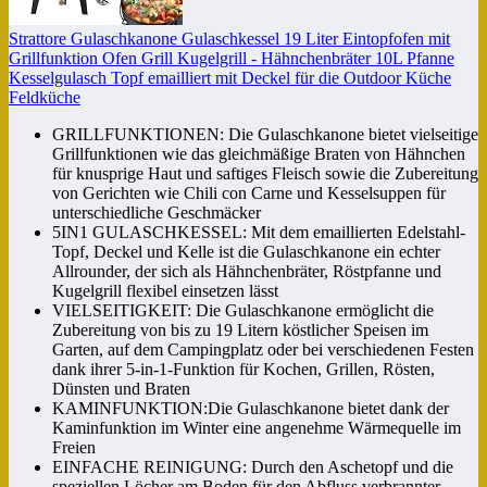
Strattore Gulaschkanone Gulaschkessel 19 Liter Eintopfofen mit
Grillfunktion Ofen Grill Kugelgrill - Hähnchenbräter 10L Pfanne
Kesselgulasch Topf emailliert mit Deckel für die Outdoor Küche
Feldküche
GRILLFUNKTIONEN: Die Gulaschkanone bietet vielseitige
Grillfunktionen wie das gleichmäßige Braten von Hähnchen
für knusprige Haut und saftiges Fleisch sowie die Zubereitung
von Gerichten wie Chili con Carne und Kesselsuppen für
unterschiedliche Geschmäcker
5IN1 GULASCHKESSEL: Mit dem emaillierten Edelstahl-
Topf, Deckel und Kelle ist die Gulaschkanone ein echter
Allrounder, der sich als Hähnchenbräter, Röstpfanne und
Kugelgrill flexibel einsetzen lässt
VIELSEITIGKEIT: Die Gulaschkanone ermöglicht die
Zubereitung von bis zu 19 Litern köstlicher Speisen im
Garten, auf dem Campingplatz oder bei verschiedenen Festen
dank ihrer 5-in-1-Funktion für Kochen, Grillen, Rösten,
Dünsten und Braten
KAMINFUNKTION:Die Gulaschkanone bietet dank der
Kaminfunktion im Winter eine angenehme Wärmequelle im
Freien
EINFACHE REINIGUNG: Durch den Aschetopf und die
speziellen Löcher am Boden für den Abfluss verbrannter