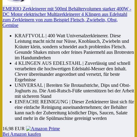
EMERIO Zerkleinerer mit 500ml Behältervolumen starker 400W -
DC Motor elektrischer Multizerkleinerer 4 Klingen aus Edelstahl
zum Zerkleinern von zum Beispiel Fleisch, Zwiebeln, Obst,
Gemüse
KRAFTVOLL | 400 Watt Universalzerkleinerer. Diese
Leistung macht nicht nur Nüsse, Knoblauch, Zwiebeln und
Kräuter klein, sondern schneidet auch problemlos Fleisch.
Gesunde Shakes mixen oder feines Paniermehl aus Brotresten
im Handumdrehen
4 KLINGEN AUS EDELSTAHL | Zuverlässig und schnell
verarbeiten die hochwertigen Edelstahl-Messer den Inhalt.
Clever übereinander angeordnet und versetzt, für beste
Ergebnisse
UNIVERSAL | Bereiten Sie Brotaufstriche, Dips und Obst-
Joghurts zu. Die Anti-Rutsch-Füße unterstützen bei der Arbeit
mit sicherem Stand
EINFACHE REINIGUNG | Dieser Zerkleinerer lässt sich für
eine einfache Reinigung auseinandernehmen; der Behälter
kann nach der Zubereitung köstlicher Dips, Saucen, Salate
und mehr in die Spülmaschine gereinigt werden
16,98 EUR
Bei Amazon kaufen