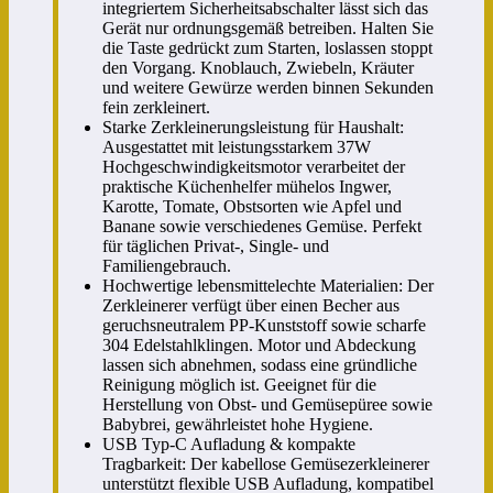
integriertem Sicherheitsabschalter lässt sich das
Gerät nur ordnungsgemäß betreiben. Halten Sie
die Taste gedrückt zum Starten, loslassen stoppt
den Vorgang. Knoblauch, Zwiebeln, Kräuter
und weitere Gewürze werden binnen Sekunden
fein zerkleinert.
Starke Zerkleinerungsleistung für Haushalt:
Ausgestattet mit leistungsstarkem 37W
Hochgeschwindigkeitsmotor verarbeitet der
praktische Küchenhelfer mühelos Ingwer,
Karotte, Tomate, Obstsorten wie Apfel und
Banane sowie verschiedenes Gemüse. Perfekt
für täglichen Privat-, Single- und
Familiengebrauch.
Hochwertige lebensmittelechte Materialien: Der
Zerkleinerer verfügt über einen Becher aus
geruchsneutralem PP-Kunststoff sowie scharfe
304 Edelstahlklingen. Motor und Abdeckung
lassen sich abnehmen, sodass eine gründliche
Reinigung möglich ist. Geeignet für die
Herstellung von Obst- und Gemüsepüree sowie
Babybrei, gewährleistet hohe Hygiene.
USB Typ-C Aufladung & kompakte
Tragbarkeit: Der kabellose Gemüsezerkleinerer
unterstützt flexible USB Aufladung, kompatibel