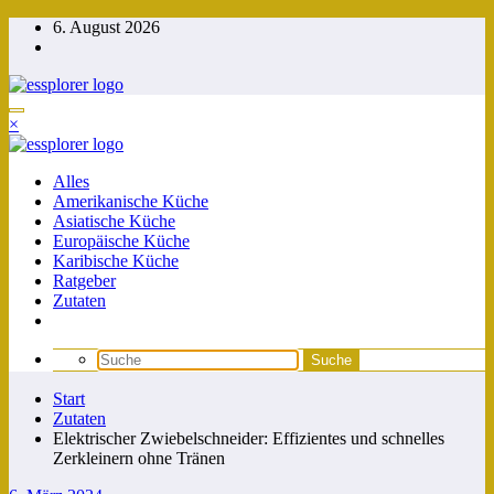
Zum
6. August 2026
Inhalt
springen
×
Alles
Amerikanische Küche
Asiatische Küche
Europäische Küche
Karibische Küche
Ratgeber
Zutaten
Start
Zutaten
Elektrischer Zwiebelschneider: Effizientes und schnelles
Zerkleinern ohne Tränen