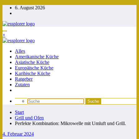
Zum
6. August 2026
Inhalt
springen
×
Alles
Amerikanische Küche
Asiatische Küche
Europäische Küche
Karibische Küche
Ratgeber
Zutaten
Start
Grill und Ofen
Perfekte Kombination: Mikrowelle mit Umluft und Grill.
4. Februar 2024