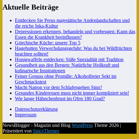
Aktuelle Beiträge
Entdecken Sie Perus majestätische Andenlandschaften und
die reiche Inka-Kultur
Depressionen erkennen, behandeln und vorbeugen: Kann das
Essen die Krankheit beeinflussen?
Griechische Küche: unsere Top 5
Hagebutten Verwechslungsgefahr: Was du bei Wildfrüchten
beachten solltest!
Honigwaffeln entdecken: Süße Spezialität mit Tradition
Gesundheit aus den Bergen: Natürliche Heilkraft und
kulinarische Inspirationen
Feiner Genuss ohne Promille: Alkoholfreier Sekt im
Geschmackstest
Macht Natron vor dem Schlafengehen Sinn?
Gesundes Kinderessen muss nicht immer kompliziert sein!
Wie lange Hähnchenbrust im Ofen 180 Grad?
Datenschutzerklärung
Impressum
NewsBlogger - Magazin und Blog
WordPress
Theme 2026 |
Präsentiert von
SpiceThemes