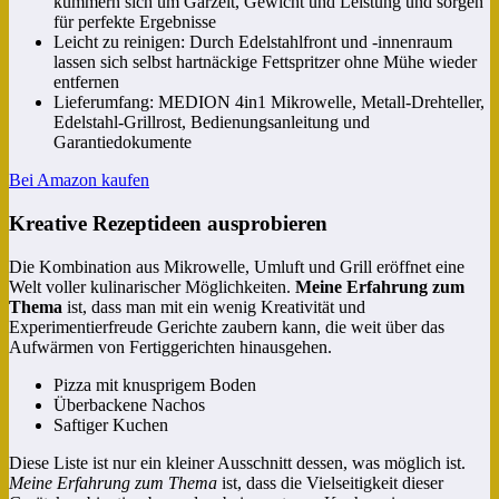
kümmern sich um Garzeit, Gewicht und Leistung und sorgen
für perfekte Ergebnisse
Leicht zu reinigen: Durch Edelstahlfront und -innenraum
lassen sich selbst hartnäckige Fettspritzer ohne Mühe wieder
entfernen
Lieferumfang: MEDION 4in1 Mikrowelle, Metall-Drehteller,
Edelstahl-Grillrost, Bedienungsanleitung und
Garantiedokumente
Bei Amazon kaufen
Kreative Rezeptideen ausprobieren
Die Kombination aus Mikrowelle, Umluft und Grill eröffnet eine
Welt voller kulinarischer Möglichkeiten.
Meine Erfahrung zum
Thema
ist, dass man mit ein wenig Kreativität und
Experimentierfreude Gerichte zaubern kann, die weit über das
Aufwärmen von Fertiggerichten hinausgehen.
Pizza mit knusprigem Boden
Überbackene Nachos
Saftiger Kuchen
Diese Liste ist nur ein kleiner Ausschnitt dessen, was möglich ist.
Meine Erfahrung zum Thema
ist, dass die Vielseitigkeit dieser