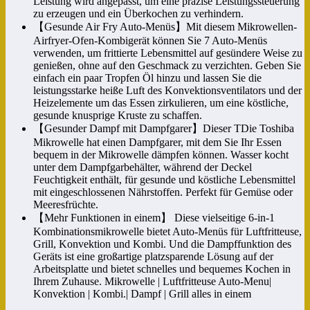
Leistung wird angepasst, um eine präzise Leistungssteuerung
zu erzeugen und ein Überkochen zu verhindern.
【Gesunde Air Fry Auto-Menüs】Mit diesem Mikrowellen-
Airfryer-Ofen-Kombigerät können Sie 7 Auto-Menüs
verwenden, um frittierte Lebensmittel auf gesündere Weise zu
genießen, ohne auf den Geschmack zu verzichten. Geben Sie
einfach ein paar Tropfen Öl hinzu und lassen Sie die
leistungsstarke heiße Luft des Konvektionsventilators und der
Heizelemente um das Essen zirkulieren, um eine köstliche,
gesunde knusprige Kruste zu schaffen.
【Gesunder Dampf mit Dampfgarer】Dieser TDie Toshiba
Mikrowelle hat einen Dampfgarer, mit dem Sie Ihr Essen
bequem in der Mikrowelle dämpfen können. Wasser kocht
unter dem Dampfgarbehälter, während der Deckel
Feuchtigkeit enthält, für gesunde und köstliche Lebensmittel
mit eingeschlossenen Nährstoffen. Perfekt für Gemüse oder
Meeresfrüchte.
【Mehr Funktionen in einem】 Diese vielseitige 6-in-1
Kombinationsmikrowelle bietet Auto-Menüs für Luftfritteuse,
Grill, Konvektion und Kombi. Und die Dampffunktion des
Geräts ist eine großartige platzsparende Lösung auf der
Arbeitsplatte und bietet schnelles und bequemes Kochen in
Ihrem Zuhause. Mikrowelle | Luftfritteuse Auto-Menu|
Konvektion | Kombi.| Dampf | Grill alles in einem