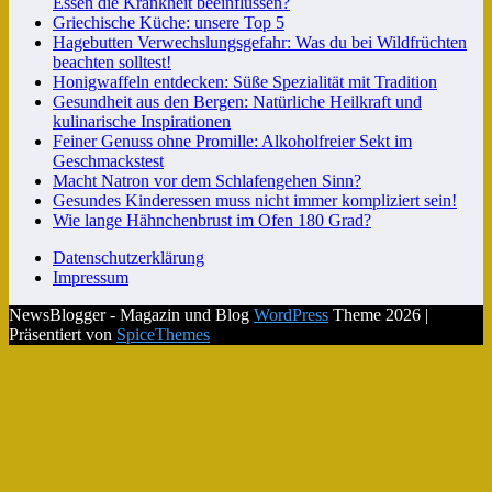
Essen die Krankheit beeinflussen?
Griechische Küche: unsere Top 5
Hagebutten Verwechslungsgefahr: Was du bei Wildfrüchten
beachten solltest!
Honigwaffeln entdecken: Süße Spezialität mit Tradition
Gesundheit aus den Bergen: Natürliche Heilkraft und
kulinarische Inspirationen
Feiner Genuss ohne Promille: Alkoholfreier Sekt im
Geschmackstest
Macht Natron vor dem Schlafengehen Sinn?
Gesundes Kinderessen muss nicht immer kompliziert sein!
Wie lange Hähnchenbrust im Ofen 180 Grad?
Datenschutzerklärung
Impressum
NewsBlogger - Magazin und Blog
WordPress
Theme 2026 |
Präsentiert von
SpiceThemes