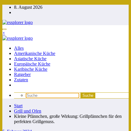
Zum
8. August 2026
Inhalt
springen
×
Alles
Amerikanische Küche
Asiatische Küche
Europäische Küche
Karibische Küche
Ratgeber
Zutaten
Start
Grill und Ofen
Kleine Pfännchen, große Wirkung: Grillpfännchen für den
perfekten Grillgenuss.