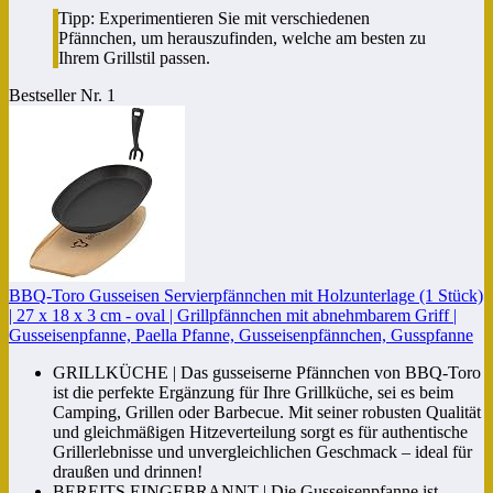
Tipp: Experimentieren Sie mit verschiedenen
Pfännchen, um herauszufinden, welche am besten zu
Ihrem Grillstil passen.
Bestseller Nr. 1
BBQ-Toro Gusseisen Servierpfännchen mit Holzunterlage (1 Stück)
| 27 x 18 x 3 cm - oval | Grillpfännchen mit abnehmbarem Griff |
Gusseisenpfanne, Paella Pfanne, Gusseisenpfännchen, Gusspfanne
GRILLKÜCHE | Das gusseiserne Pfännchen von BBQ-Toro
ist die perfekte Ergänzung für Ihre Grillküche, sei es beim
Camping, Grillen oder Barbecue. Mit seiner robusten Qualität
und gleichmäßigen Hitzeverteilung sorgt es für authentische
Grillerlebnisse und unvergleichlichen Geschmack – ideal für
draußen und drinnen!
BEREITS EINGEBRANNT | Die Gusseisenpfanne ist