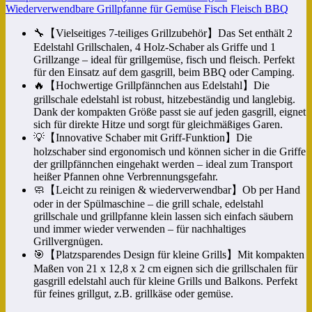
Wiederverwendbare Grillpfanne für Gemüse Fisch Fleisch BBQ
🔧【Vielseitiges 7-teiliges Grillzubehör】Das Set enthält 2
Edelstahl Grillschalen, 4 Holz-Schaber als Griffe und 1
Grillzange – ideal für grillgemüse, fisch und fleisch. Perfekt
für den Einsatz auf dem gasgrill, beim BBQ oder Camping.
🔥【Hochwertige Grillpfännchen aus Edelstahl】Die
grillschale edelstahl ist robust, hitzebeständig und langlebig.
Dank der kompakten Größe passt sie auf jeden gasgrill, eignet
sich für direkte Hitze und sorgt für gleichmäßiges Garen.
💡【Innovative Schaber mit Griff-Funktion】Die
holzschaber sind ergonomisch und können sicher in die Griffe
der grillpfännchen eingehakt werden – ideal zum Transport
heißer Pfannen ohne Verbrennungsgefahr.
🧼【Leicht zu reinigen & wiederverwendbar】Ob per Hand
oder in der Spülmaschine – die grill schale, edelstahl
grillschale und grillpfanne klein lassen sich einfach säubern
und immer wieder verwenden – für nachhaltiges
Grillvergnügen.
🎯【Platzsparendes Design für kleine Grills】Mit kompakten
Maßen von 21 x 12,8 x 2 cm eignen sich die grillschalen für
gasgrill edelstahl auch für kleine Grills und Balkons. Perfekt
für feines grillgut, z.B. grillkäse oder gemüse.